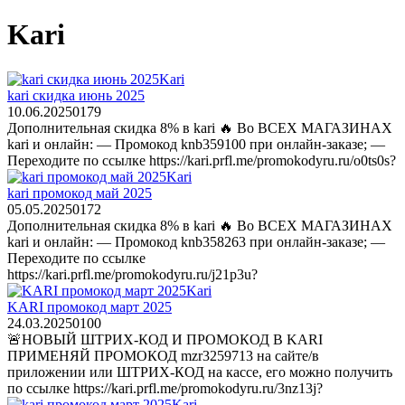
Kari
Kari
kari скидка июнь 2025
10.06.2025
0
179
Дополнительная скидка 8% в kari 🔥 Во ВСЕХ МАГАЗИНАХ
kari и онлайн: — Промокод knb359100 при онлайн-заказе; —
Переходите по ссылке https://kari.prfl.me/promokodyru.ru/o0ts0s?
Kari
kari промокод май 2025
05.05.2025
0
172
Дополнительная скидка 8% в kari 🔥 Во ВСЕХ МАГАЗИНАХ
kari и онлайн: — Промокод knb358263 при онлайн-заказе; —
Переходите по ссылке
https://kari.prfl.me/promokodyru.ru/j21p3u?
Kari
KARI промокод март 2025
24.03.2025
0
100
🚨НОВЫЙ ШТРИХ-КОД И ПРОМОКОД В KARI
ПРИМЕНЯЙ ПРОМОКОД mzr3259713 на сайте/в
приложении или ШТРИХ-КОД на кассе, его можно получить
по ссылке https://kari.prfl.me/promokodyru.ru/3nz13j?
Kari