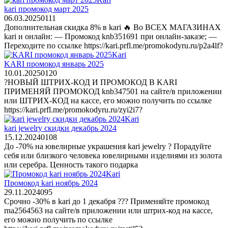
kari промокод март 2025
06.03.2025
0
111
Дополнительная скидка 8% в kari 🔥 Во ВСЕХ МАГАЗИНАХ
kari и онлайн: — Промокод knb351691 при онлайн-заказе; —
Переходите по ссылке https://kari.prfl.me/promokodyru.ru/p2a4lf?
Kari
KARI промокод январь 2025
10.01.2025
0
120
?НОВЫЙ ШТРИХ-КОД И ПРОМОКОД В KARI
ПРИМЕНЯЙ ПРОМОКОД knb347501 на сайте/в приложении
или ШТРИХ-КОД на кассе, его можно получить по ссылке
https://kari.prfl.me/promokodyru.ru/zyi2i7?
Kari
kari jewelry скидки декабрь 2024
15.12.2024
0
108
До -70% на ювелирные украшения kari jewelry ? Порадуйте
себя или близкого человека ювелирными изделиями из золота
или серебра. Ценность такого подарка
Kari
Промокод kari ноябрь 2024
29.11.2024
0
95
Срочно -30% в kari до 1 декабря ??? Применяйте промокод
rna2564563 на сайте/в приложении или штрих-код на кассе,
его можно получить по ссылке