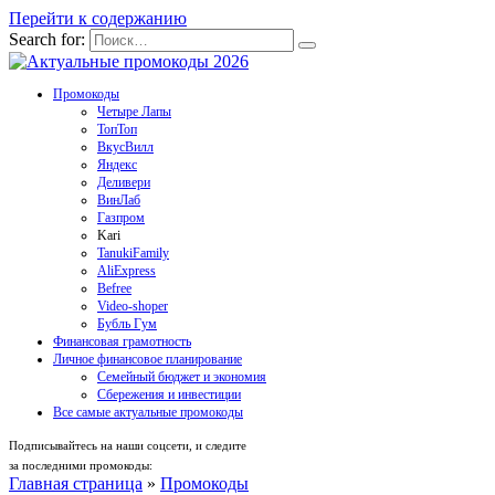
Перейти к содержанию
Search for:
Промокоды
Четыре Лапы
ТопТоп
ВкусВилл
Яндекс
Деливери
ВинЛаб
Газпром
Kari
TanukiFamily
AliExpress
Befree
Video-shoper
Бубль Гум
Финансовая грамотность
Личное финансовое планирование
Семейный бюджет и экономия
Сбережения и инвестиции
Все самые актуальные промокоды
Подписывайтесь на наши соцсети, и следите
за последними промокоды:
Главная страница
»
Промокоды