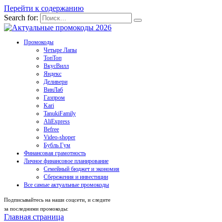
Перейти к содержанию
Search for:
Промокоды
Четыре Лапы
ТопТоп
ВкусВилл
Яндекс
Деливери
ВинЛаб
Газпром
Kari
TanukiFamily
AliExpress
Befree
Video-shoper
Бубль Гум
Финансовая грамотность
Личное финансовое планирование
Семейный бюджет и экономия
Сбережения и инвестиции
Все самые актуальные промокоды
Подписывайтесь на наши соцсети, и следите
за последними промокоды:
Главная страница