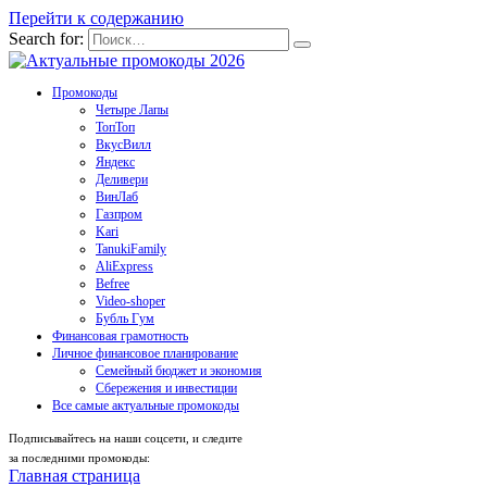
Перейти к содержанию
Search for:
Промокоды
Четыре Лапы
ТопТоп
ВкусВилл
Яндекс
Деливери
ВинЛаб
Газпром
Kari
TanukiFamily
AliExpress
Befree
Video-shoper
Бубль Гум
Финансовая грамотность
Личное финансовое планирование
Семейный бюджет и экономия
Сбережения и инвестиции
Все самые актуальные промокоды
Подписывайтесь на наши соцсети, и следите
за последними промокоды:
Главная страница