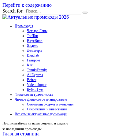
Перейти к содержанию
Search for:
Промокоды
Четыре Лапы
ТопТоп
ВкусВилл
Яндекс
Деливери
ВинЛаб
Газпром
Kari
TanukiFamily
AliExpress
Befree
Video-shoper
Бубль Гум
Финансовая грамотность
Личное финансовое планирование
Семейный бюджет и экономия
Сбережения и инвестиции
Все самые актуальные промокоды
Подписывайтесь на наши соцсети, и следите
за последними промокоды:
Главная страница